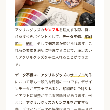
アクリルグッズの
サンプル
を
注文
する際、特に
注意すべきポイントとして、
データ不備
、
印刷
範囲
、
納期
、そして
個包装
が挙げられます。こ
れらの要素を適切に管理することで、満足のい
く
アクリルグッズ
を手に入れることができま
す。
データ不備
は、
アクリルグッズ
の
サンプル
制作
において最も一般的な問題の一つです。デザイ
ンデータが不完全であると、印刷時に色味やレ
イアウトに誤差が生じる可能性があります。例
えば、
アクリルグッズ
の
サンプル
を
注文
する
際、デザインデータの解像度やカラーモードが