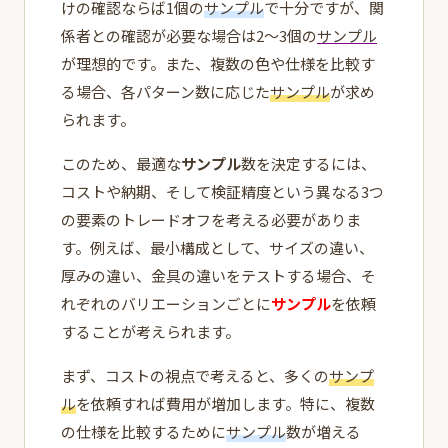
けの確認ならば1個の
サンプル
で十分ですが、関
係者との確認が必要な場合は2〜3個の
サンプル
が理想的です。また、複数の色や仕様を比較す
る場合、各パターン数に応じた
サンプル
が求め
られます。
このため、最適な
サンプル
数を決定するには、
コストや納期、そして検証精度という異なる3つ
の要素のトレードオフを考える必要がありま
す。例えば、最小構成として、サイズの違い、
厚みの違い、金具の違いをテストする場合、そ
れぞれのバリエーションごとに
サンプル
を依頼
することが考えられます。
まず、コストの視点で考えると、多くの
サンプ
ル
を依頼すれば費用が増加します。特に、複数
の仕様を比較するために
サンプル
数が増える