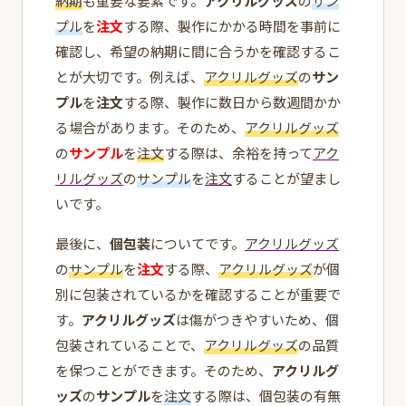
納期
も重要な要素です。
アクリルグッズ
の
サン
プル
を
注文
する際、製作にかかる時間を事前に
確認し、希望の納期に間に合うかを確認するこ
とが大切です。例えば、
アクリルグッズ
の
サン
プル
を
注文
する際、製作に数日から数週間かか
る場合があります。そのため、
アクリルグッズ
の
サンプル
を
注文
する際は、余裕を持って
アク
リルグッズ
の
サンプル
を
注文
することが望まし
いです。
最後に、
個包装
についてです。
アクリルグッズ
の
サンプル
を
注文
する際、
アクリルグッズ
が個
別に包装されているかを確認することが重要で
す。
アクリルグッズ
は傷がつきやすいため、個
包装されていることで、
アクリルグッズ
の品質
を保つことができます。そのため、
アクリルグ
ッズ
の
サンプル
を
注文
する際は、個包装の有無