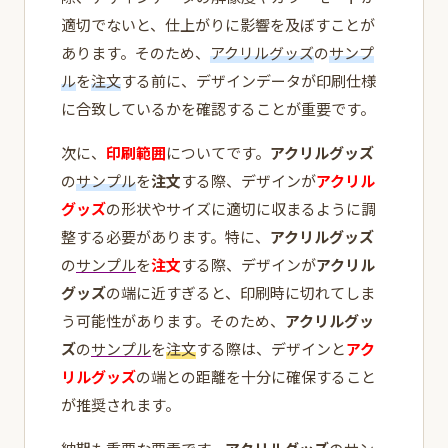
適切でないと、仕上がりに影響を及ぼすことが
あります。そのため、
アクリルグッズ
の
サンプ
ル
を
注文
する前に、デザインデータが印刷仕様
に合致しているかを確認することが重要です。
次に、
印刷範囲
についてです。
アクリルグッズ
の
サンプル
を
注文
する際、デザインが
アクリル
グッズ
の形状やサイズに適切に収まるように調
整する必要があります。特に、
アクリルグッズ
の
サンプル
を
注文
する際、デザインが
アクリル
グッズ
の端に近すぎると、印刷時に切れてしま
う可能性があります。そのため、
アクリルグッ
ズ
の
サンプル
を
注文
する際は、デザインと
アク
リルグッズ
の端との距離を十分に確保すること
が推奨されます。