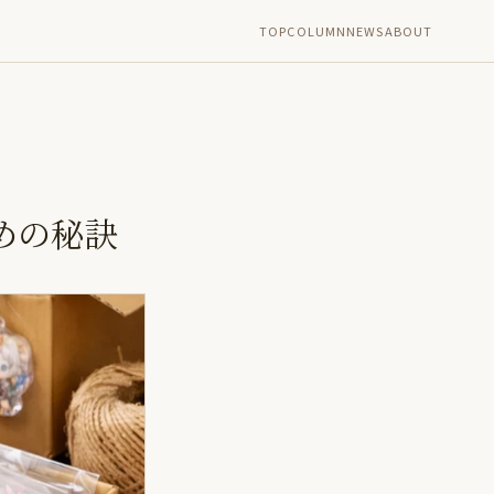
TOP
COLUMN
NEWS
ABOUT
めの秘訣