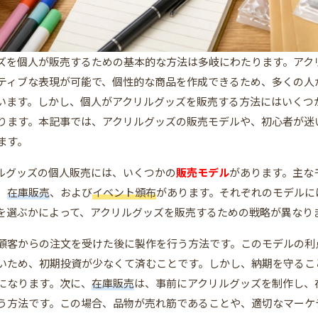
ズを個人が販売するための基本的な方法は多岐にわたります。アク
ティブな表現が可能で、個性的な商品を作成できるため、多くの人
います。しかし、個人がアクリルグッズを販売する方法にはいくつ
ります。本記事では、アクリルグッズの販売モデルや、初心者が迷
ます。
ルグッズの個人販売には、いくつかの
販売モデル
があります。主な
、
在庫販売
、および
イベント頒布
があります。それぞれのモデルに
を選ぶかによって、アクリルグッズを販売するための戦略が異なり
顧客からの注文を受けた後に製作を行う方法です。このモデルの利
いため、初期投資が少なくて済むことです。しかし、納期を守るこ
になります。次に、
在庫販売
は、事前にアクリルグッズを制作し、
う方法です。この場合、品物が売れ筋であることや、適切なマーケ