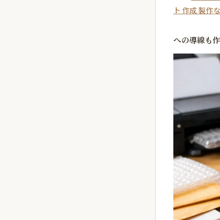
ト 作成 製作
への導線も