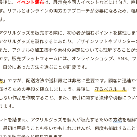
最後に、
イベント頒布
は、展示会や同人イベントなどに出向き、直
す。リアルとオンラインの両方のアプローチが必要になるため、幅
す。
アクリルグッズを販売する際に、初心者が悩むポイントを整理しま
アクリルグッズを製作するにあたり、デザインソフトやプリンター
また、アクリルの加工技術や素材の選定についても理解することが
です。販売プラットフォームには、オンラインショップ、SNS、
。自分にあった方法を選ぶことが肝要です。
方
」ですが、配送方法や送料設定は非常に重要です。顧客に迅速か
届けるための手段を確立しましょう。最後に「
守るべきルール
」で
しない作品を作成すること、また、取引に関する法律や税務につい
ります。
ントを踏まえ、アクリルグッズを個人が販売するための
方法
を理解
。最初は戸惑うことも多いかもしれませんが、何度も挑戦すること
される販売者へと成長できます。