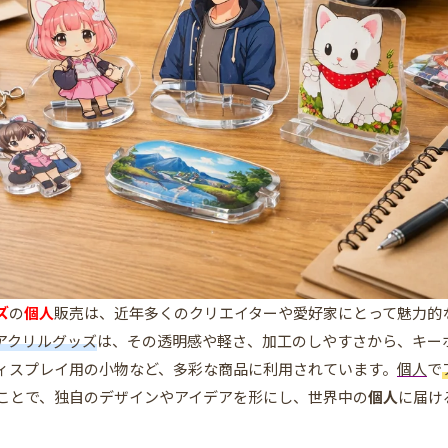
ズ
の
個人
販売は、近年多くのクリエイターや愛好家にとって魅力的
アクリルグッズ
は、その透明感や軽さ、加工のしやすさから、キー
ィスプレイ用の小物など、多彩な商品に利用されています。
個人
で
ことで、独自のデザインやアイデアを形にし、世界中の
個人
に届け