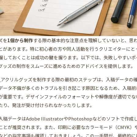
ズを
1個から制作
する際の基本的な注意点を理解していないと、思
とがあります。特に初心者の方や同人活動を行うクリエイターにと
握しておくことは成功の鍵を握ります。以下では、失敗しやすいポ
グッズの制作をスムーズに進めるためのアドバイスを提供します。
ら
アクリルグッズを制作する際の最初のステップは、入稿データの
データ不備が多くのトラブルを引き起こす原因となるため、入稿前
が重要です。デザインファイルのフォーマットや解像度が適切でな
たり、発注が受け付けられなかったりします。
データはAdobe IllustratorやPhotoshopなどのソフトで作成
ことが推奨されます。また、印刷に必要なカラーモード（CMYK）
などの指定事項も確認しておきましょう。この一手間が、最終的に