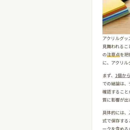
アクリルグッ
見舞われるこ
の
注意点
を把
に、アクリル
まず、
1個か
での結論は、
確認すること
質に影響が出
具体的には、入稿
式で保存する
ークを含める