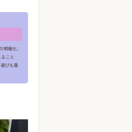
の明確化、
えること
者選びも重