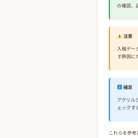
の確認、
注意
入稿デー
す原因に
補足
アクリル
ェックす
これらを参考