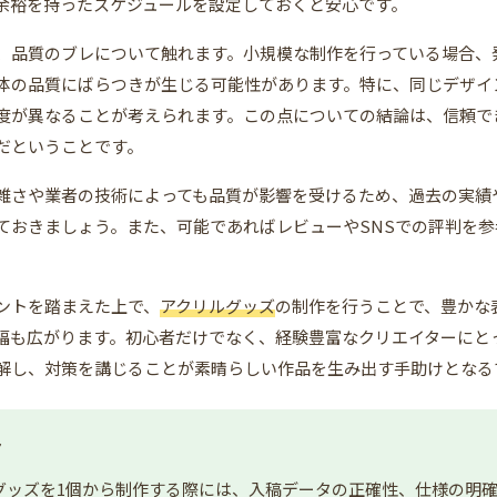
余裕を持ったスケジュールを設定しておくと安心です。
、品質のブレについて触れます。小規模な制作を行っている場合、
体の品質にばらつきが生じる可能性があります。特に、同じデザイ
度が異なることが考えられます。この点についての結論は、信頼で
だということです。
雑さや業者の技術によっても品質が影響を受けるため、過去の実績
ておきましょう。また、可能であればレビューやSNSでの評判を参
ントを踏まえた上で、
アクリルグッズ
の制作を行うことで、豊かな
幅も広がります。初心者だけでなく、経験豊富なクリエイターにと
解し、対策を講じることが素晴らしい作品を生み出す手助けとなる
ト
グッズを
1個から
制作する際には、入稿データの正確性、仕様の明