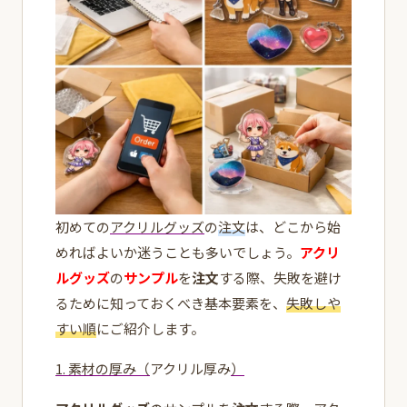
初めての
アクリルグッズ
の
注文
は、どこから始
めればよいか迷うことも多いでしょう。
アクリ
ルグッズ
の
サンプル
を
注文
する際、失敗を避け
るために知っておくべき基本要素を、
失敗しや
すい順
にご紹介します。
1. 素材の厚み（
アクリル厚み
）