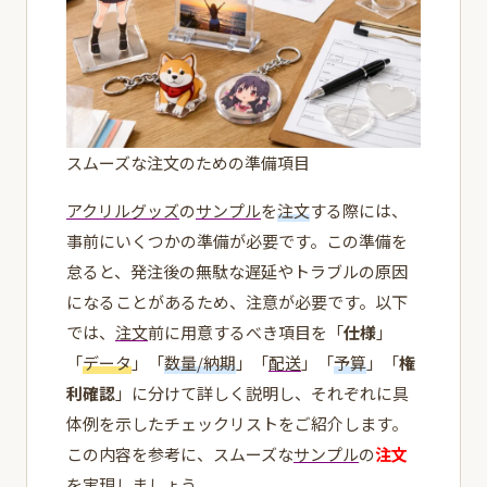
スムーズな注文のための準備項目
アクリルグッズ
の
サンプル
を
注文
する際には、
事前にいくつかの準備が必要です。この準備を
怠ると、発注後の無駄な遅延やトラブルの原因
になることがあるため、注意が必要です。以下
では、
注文
前に用意するべき項目を「
仕様
」
「
データ
」「
数量/納期
」「
配送
」「
予算
」「
権
利確認
」に分けて詳しく説明し、それぞれに具
体例を示したチェックリストをご紹介します。
この内容を参考に、スムーズな
サンプル
の
注文
を実現しましょう。