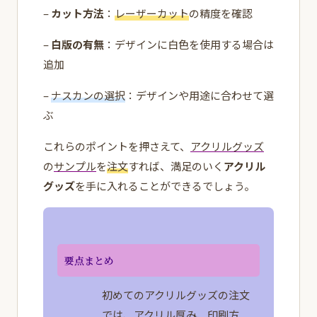
–
カット方法
：
レーザーカット
の精度を確認
–
白版の有無
：デザインに白色を使用する場合は
追加
–
ナスカンの選択
：デザインや用途に合わせて選
ぶ
これらのポイントを押さえて、
アクリルグッズ
の
サンプル
を
注文
すれば、満足のいく
アクリル
グッズ
を手に入れることができるでしょう。
要点まとめ
初めてのアクリルグッズの注文
では、アクリル厚み、印刷方