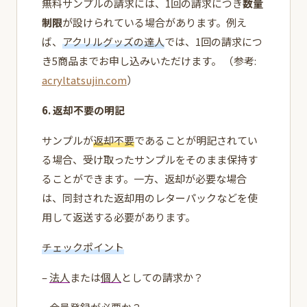
無料サンプルの請求には、1回の請求につき
数量
制限
が設けられている場合があります。例え
ば、
アクリルグッズの達人
では、1回の請求につ
き5商品までお申し込みいただけます。 （参考:
acryltatsujin.com
）
6. 返却不要の明記
サンプルが
返却不要
であることが明記されてい
る場合、受け取ったサンプルをそのまま保持す
ることができます。一方、返却が必要な場合
は、同封された返却用のレターパックなどを使
用して返送する必要があります。
チェックポイント
–
法人
または
個人
としての請求か？