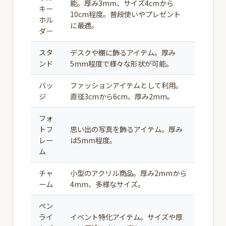
能。厚み3mm、サイズ4cmから
キー
10cm程度。普段使いやプレゼント
ホル
に最適。
ダー
スタ
デスクや棚に飾るアイテム。厚み
ンド
5mm程度で様々な形状が可能。
バッ
ファッションアイテムとして利用。
ジ
直径3cmから6cm、厚み2mm。
フォ
トフ
思い出の写真を飾るアイテム。厚み
レー
は5mm程度。
ム
チャ
小型のアクリル商品。厚み2mmから
ーム
4mm、多様なサイズ。
ペン
ライ
イベント特化アイテム。サイズや厚