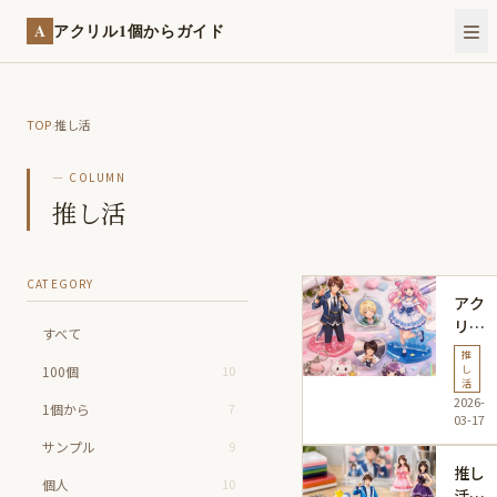
A
アクリル1個からガイド
TOP
›
推し活
— COLUMN
推し活
CATEGORY
アク
リル
すべて
グッ
推
100個
10
ズの
し
活
推し
2026-
1個から
7
活お
03-17
すす
サンプル
9
め比
推し
個人
10
較！
活に