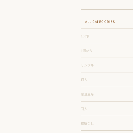
説
心者
でも
でき
— ALL CATEGORIES
るス
テッ
プバ
100個
イス
テッ
1個から
プガ
イド
サンプル
個人
受注生産
同人
在庫なし