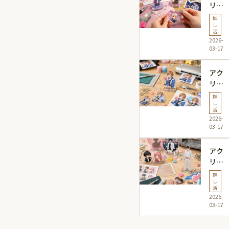
を楽
リル
しむ
グッ
推
ため
ズで
し
活
の完
推し
2026-
全ガ
活を
03-17
イド
自作
する
アク
方法
リル
とア
グッ
推
イデ
ズ推
し
活
ア集
し活
2026-
自作
03-17
手
順！
アク
初心
リル
者で
グッ
推
も楽
ズ推
し
活
しく
し活
2026-
作れ
制作
03-17
る方
方法
法解
｜初