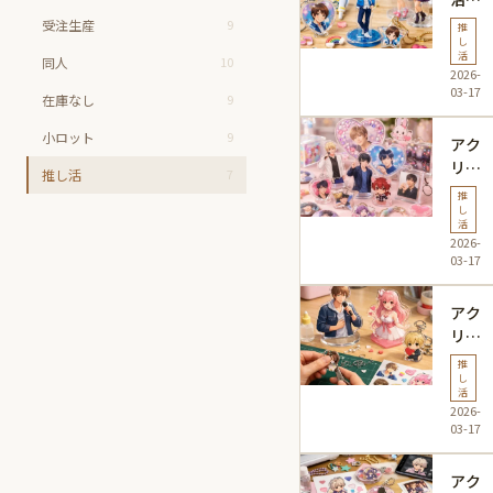
人気
最
受注生産
9
推
商品
適！
し
活
を徹
同人
10
アク
2026-
底分
リル
03-17
在庫なし
9
析
グッ
ズお
小ロット
9
アク
すす
リル
推し活
7
め業
グッ
推
者ラ
ズで
し
活
ンキ
楽し
2026-
ング
む推
03-17
ガイ
し
ド
活！
アク
人気
リル
アイ
グッ
推
デア
ズ自
し
活
集の
作の
2026-
ご紹
コツ
03-17
介
｜推
し活
アク