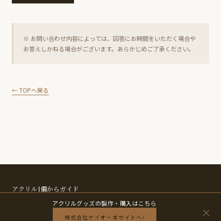
※ お問い合わせ内容によっては、回答にお時間をいただく場合や
お答えしかねる場合がございます。あらかじめご了承ください。
← TOPへ戻る
アクリル1個からガイド
TOP
COLUMN
NEWS
ABOUT
CONTACT
プライバシーポリシー
アクリルグッズの製作・購入はこちら
© 2026 smallest-site.
×
›
株式会社ケイオー本サイトへ