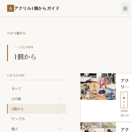
A
アクリル1個からガイド
TOP
›
1個から
— COLUMN
1個から
CATEGORY
アク
リル
すべて
グッ
1
100個
10
ズを
個
か
1個
ら
1個から
7
2026-
から
03-17
注文
サンプル
9
可能
個人
10
アク
な業