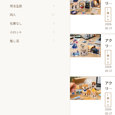
リル
者お
受注生産
9
グッ
すす
1
ズ 1
個
めガ
同人
10
か
個か
イド
ら
在庫なし
9
2026-
らの
03-17
価格
小ロット
9
相場
アク
と購
推し活
7
リル
入ガ
グッ
イド
1
ズ 1
個
完全
か
個か
解説
ら
2026-
ら 業
03-17
者比
較！
アク
選び
リル
方と
グッ
おす
1
ズ 1
個
すめ
か
個か
業者
ら
2026-
ら注
のご
03-17