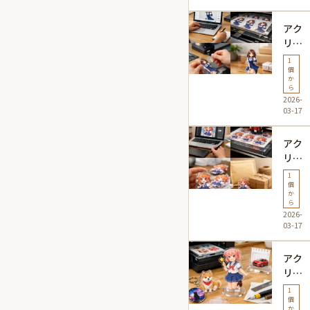
文す
紹介
る際
アク
の注
リル
意点
グッ
と基
1
ズを
個
本ガ
か
1個
イド
ら
2026-
から
03-17
注文
する
アク
流れ
リル
と注
グッ
意点
1
ズ 1
個
か
個か
ら
2026-
ら 制
03-17
作 流
れを
アク
徹底
リル
解
グッ
説！
1
ズを
個
初心
か