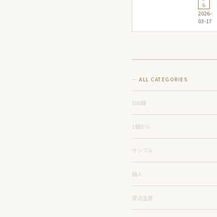
1個
者で
ら
2026-
から
も安
03-17
制作
心の
する
手順
際の
ガイ
注意
ド
点と
コツ
— ALL CATEGORIES
指南
100個
1個から
サンプル
個人
受注生産