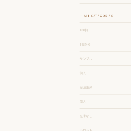
— ALL CATEGORIES
100個
1個から
サンプル
個人
受注生産
同人
在庫なし
小ロット