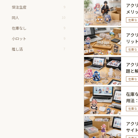
アク
受注生産
9
メリ
同人
10
在庫な
在庫なし
9
アク
小ロット
9
リッ
推し活
7
在庫な
アク
題と
在庫な
在庫
用法
ーシ
在庫な
アク
サイ
イド