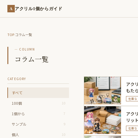
A
アクリル1個からガイド
TOP
›
コラム一覧
— COLUMN
コラム一覧
CATEGORY
アク
もた
すべて
較
在庫な
100個
10
アク
1個から
7
リッ
サンプル
9
扱い
在庫な
個人
10