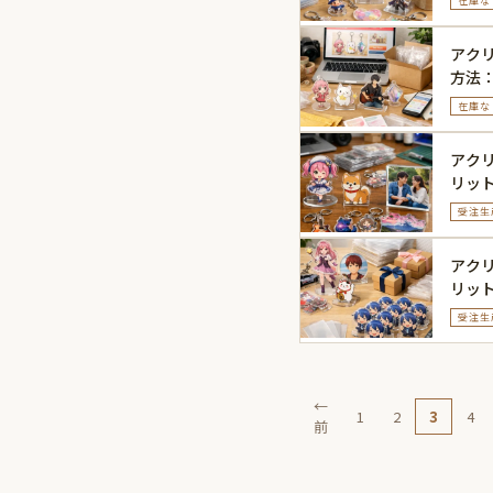
在庫な
アク
方法
げる
在庫な
アク
リッ
受注生
アク
リッ
説
受注生
←
1
2
3
4
前